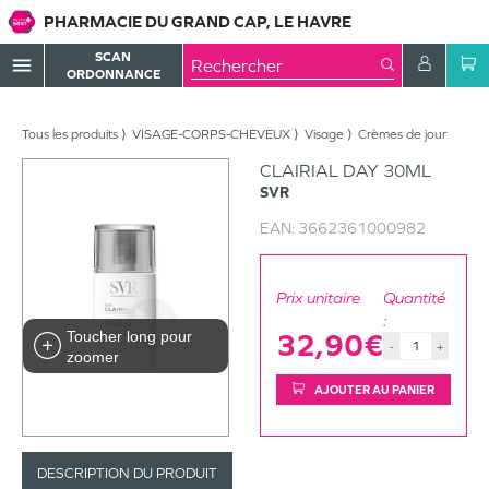
PHARMACIE DU GRAND CAP, LE HAVRE
SCAN
menu
ORDONNANCE
Tous les produits
VISAGE-CORPS-CHEVEUX
Visage
Crèmes de jour
CLAIRIAL DAY 30ML
SVR
EAN:
3662361000982
Prix unitaire
Quantité
:
Toucher long pour
32,90€
-
+
zoomer
AJOUTER AU PANIER
DESCRIPTION DU PRODUIT