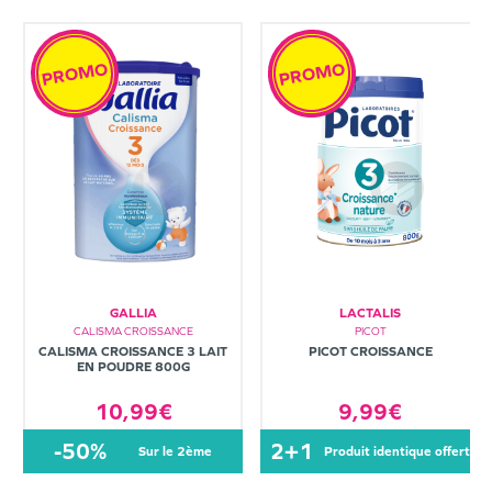
PROMO
PROMO
GALLIA
LACTALIS
CALISMA CROISSANCE
PICOT
CALISMA CROISSANCE 3 LAIT
PICOT CROISSANCE
EN POUDRE 800G
10,99€
9,99€
-50%
2+1
sur le 2ème
produit identique offert