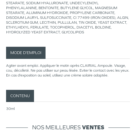
STEARATE, SODIUM HYALURONATE, UNDECYLENOYL
PHENYLALANINE, BENTONITE, BUTYLENE GLYCOL, MAGNESIUM
STEARATE, ALUMINUM HYDROXIDE, PROPYLENE CARBONATE,
DISODIUM LAURYL SULFOSUCCINATE, CI 77499 (IRON OXIDES), ALGIN,
SCLEROTIUM GUM, LECITHIN, PULLULAN, TIN OXIDE, YEAST EXTRACT,
ETHYLHEXYL FERULATE, TOCOPHEROL, DIACETYL BOLDINE,
HYDROLYZED YEAST EXTRACT, GLYCOLIPIDS
MODE D’EMPLOI
Agiter avant emploi. Appliquer le matin après CLAIRIAL Ampoule. Visage,
cou, décolleté. Ne pas utiliser sur peau lésée. Eviter le contact avec les yeux.
En cas d’exposition au soleil, utilisez une crème solaire adaptée.
CONTENU
30ml
NOS MEILLEURES
VENTES