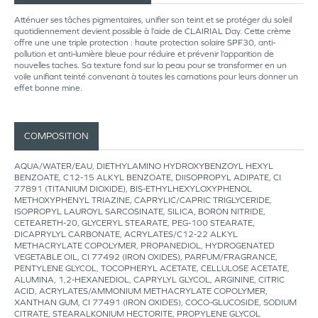
Atténuer ses tâches pigmentaires, unifier son teint et se protéger du soleil
quotidiennement devient possible à l’aide de CLAIRIAL Day. Cette crème
offre une une triple protection : haute protection solaire SPF30, anti-
pollution et anti-lumière bleue pour réduire et prévenir l’apparition de
nouvelles taches. Sa texture fond sur la peau pour se transformer en un
voile unifiant teinté convenant à toutes les carnations pour leurs donner un
effet bonne mine.
COMPOSITION
AQUA/WATER/EAU, DIETHYLAMINO HYDROXYBENZOYL HEXYL
BENZOATE, C12-15 ALKYL BENZOATE, DIISOPROPYL ADIPATE, CI
77891 (TITANIUM DIOXIDE), BIS-ETHYLHEXYLOXYPHENOL
METHOXYPHENYL TRIAZINE, CAPRYLIC/CAPRIC TRIGLYCERIDE,
ISOPROPYL LAUROYL SARCOSINATE, SILICA, BORON NITRIDE,
CETEARETH-20, GLYCERYL STEARATE, PEG-100 STEARATE,
DICAPRYLYL CARBONATE, ACRYLATES/C12-22 ALKYL
METHACRYLATE COPOLYMER, PROPANEDIOL, HYDROGENATED
VEGETABLE OIL, CI 77492 (IRON OXIDES), PARFUM/FRAGRANCE,
PENTYLENE GLYCOL, TOCOPHERYL ACETATE, CELLULOSE ACETATE,
ALUMINA, 1,2-HEXANEDIOL, CAPRYLYL GLYCOL, ARGININE, CITRIC
ACID, ACRYLATES/AMMONIUM METHACRYLATE COPOLYMER,
XANTHAN GUM, CI 77491 (IRON OXIDES), COCO-GLUCOSIDE, SODIUM
CITRATE, STEARALKONIUM HECTORITE, PROPYLENE GLYCOL