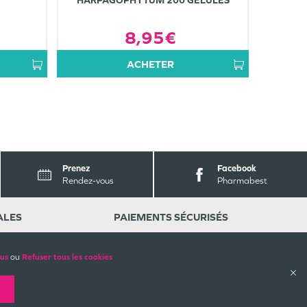
HARPAGOPHYTUM 200 GÉLULES
8,95€
ACHETER
Prenez
Facebook
Rendez-vous
Pharmabest
ALES
PAIEMENTS SÉCURISÉS
lus
ou
Refuser tous les cookies