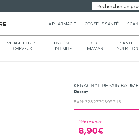
RE
LA PHARMACIE
CONSEILS SANTÉ
SCAN
VISAGE-CORPS-
HYGIÈNE-
BÉBÉ-
SANTÉ-
CHEVEUX
INTIMITÉ
MAMAN
NUTRITION
KERACNYL REPAIR BAUME
Ducray
EAN:
3282770395716
Prix unitaire
8,90€