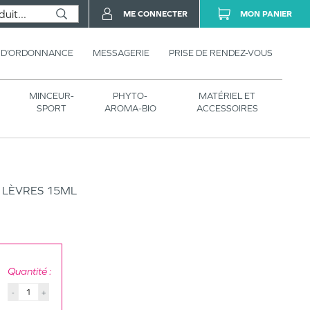
ME CONNECTER
MON PANIER
 D’ORDONNANCE
MESSAGERIE
PRISE DE RENDEZ-VOUS
MINCEUR-
PHYTO-
MATÉRIEL ET
SPORT
AROMA-BIO
ACCESSOIRES
 LÈVRES 15ML
Quantité :
-
+