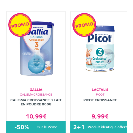
PROMO
PROMO
GALLIA
LACTALIS
CALISMA CROISSANCE
PICOT
CALISMA CROISSANCE 3 LAIT
PICOT CROISSANCE
EN POUDRE 800G
10,99€
9,99€
-50%
2+1
sur le 2ème
produit identique offert