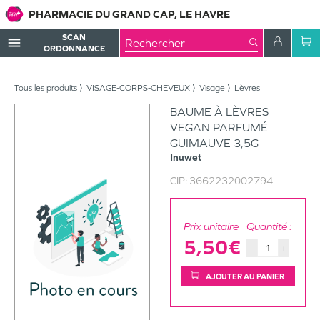
PHARMACIE DU GRAND CAP, LE HAVRE
SCAN
menu
ORDONNANCE
Tous les produits
VISAGE-CORPS-CHEVEUX
Visage
Lèvres
BAUME À LÈVRES
VEGAN PARFUMÉ
GUIMAUVE 3,5G
Inuwet
CIP:
3662232002794
Prix unitaire
Quantité :
5,50€
-
+
AJOUTER AU PANIER