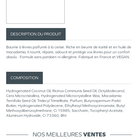
DESCRIPTION DU PRODUIT
Baume à lèvres parfumé à la cerise. Riche en beurre de karité et en huile de
macadamia, il nourrit, répare, adoucit et protège vos lèvres pour un confort
absolu . Formule sans paraben ni allergène. Fabriqué en France et VEGAN.
COMPOSITION
Hydrogenated Coconut Oil, Ricinus Communis Seed Oil, Octyldodecanol,
Cera Microcristallina, Hydrogenated Microcrystalline Wax, Macadamia
Ternifolia Seed Oil, Tridecyl Trimellitate, Parfum, Butyrospermum Parkii
Butter, Hydrogenated Polydecene, Ethylhexyl Methoxycinnamate, Butyl
Methoxydibenzoylmethane, Ci 15985, Saccharin, Tocopheryl Acetate,
Aluminum Hydroxide, Ci 73360, Bht
NOS MEILLEURES
VENTES