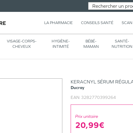
RE
LA PHARMACIE
CONSEILS SANTÉ
SCAN
VISAGE-CORPS-
HYGIÈNE-
BÉBÉ-
SANTÉ-
CHEVEUX
INTIMITÉ
MAMAN
NUTRITION
KERACNYL SÉRUM RÉGULA
Ducray
EAN:
3282770399264
Prix unitaire
20,99€