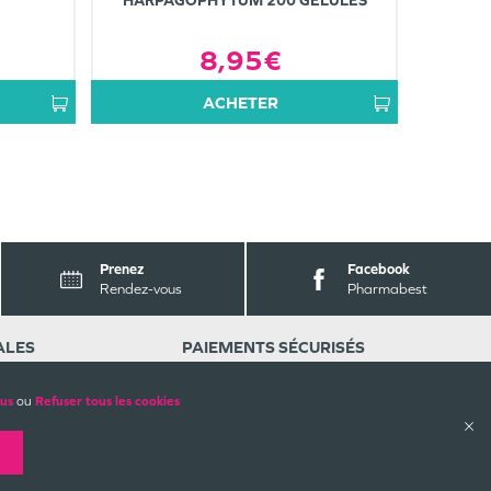
HARPAGOPHYTUM 200 GÉLULES
8,95€
ACHETER
Prenez
Facebook
Rendez-vous
Pharmabest
ALES
PAIEMENTS SÉCURISÉS
lus
ou
Refuser tous les cookies