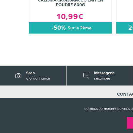
CALISMA CROISSANCE 3 LAIT EN
POUDRE 800G
10,99€
-50%
2
sur le 2ème
Scan
Messagerie
d'ordonnance
sécurisée
CONTA
Pharmaci
Centre C
qui nous permettent de vous p
76620
L
02 35 46
Rejoignez