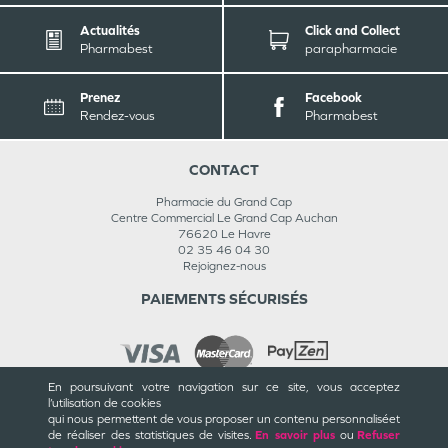
Actualités
Click and Collect
Pharmabest
parapharmacie
Prenez
Facebook
Rendez-vous
Pharmabest
CONTACT
Pharmacie du Grand Cap
Centre Commercial Le Grand Cap Auchan
76620
Le Havre
02 35 46 04 30
Rejoignez-nous
PAIEMENTS SÉCURISÉS
En poursuivant votre navigation sur ce site, vous acceptez
l’utilisation de cookies
INFORMATIONS
qui nous permettent de vous proposer un contenu personnalisé
et
de réaliser des statistiques de visites.
En savoir plus
ou
Refuser
CGU / CGV