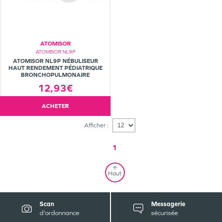
ATOMISOR
ATOMISOR NL9P
ATOMISOR NL9P NÉBULISEUR
HAUT RENDEMENT PÉDIATRIQUE
BRONCHOPULMONAIRE
12,93€
ACHETER
Afficher :
1
Haut
Scan
Messagerie
d'ordonnance
sécurisée