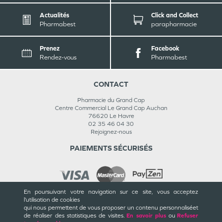
Actualités
Click and Collect
Pharmabest
parapharmacie
Prenez
Facebook
Rendez-vous
Pharmabest
CONTACT
Pharmacie du Grand Cap
Centre Commercial Le Grand Cap Auchan
76620
Le Havre
02 35 46 04 30
Rejoignez-nous
PAIEMENTS SÉCURISÉS
En poursuivant votre navigation sur ce site, vous acceptez
l’utilisation de cookies
INFORMATIONS
qui nous permettent de vous proposer un contenu personnalisé
et
de réaliser des statistiques de visites.
En savoir plus
ou
Refuser
CGU / CGV