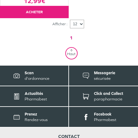
12,99€
ACHETER
Afficher :
1
Haut
Scan
Messagerie
d'ordonnance
sécurisée
Actualités
Click and Collect
Pharmabest
parapharmacie
Prenez
Facebook
Rendez-vous
Pharmabest
CONTACT