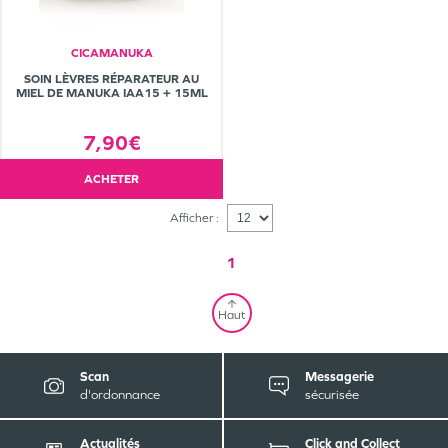
CICAMANUKA
SOIN LÈVRES RÉPARATEUR AU
MIEL DE MANUKA IAA15 + 15ML
7,90€
ACHETER
Afficher :
1
Haut
Scan
Messagerie
d'ordonnance
sécurisée
Actualités
Click and Collect