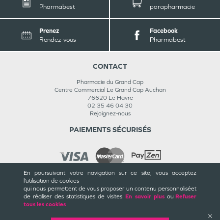
Pharmabest
parapharmacie
Prenez
Facebook
Rendez-vous
Pharmabest
CONTACT
Pharmacie du Grand Cap
Centre Commercial Le Grand Cap Auchan
76620
Le Havre
02 35 46 04 30
Rejoignez-nous
PAIEMENTS SÉCURISÉS
En poursuivant votre navigation sur ce site, vous acceptez
l’utilisation de cookies
INFORMATIONS
qui nous permettent de vous proposer un contenu personnalisé
et
de réaliser des statistiques de visites.
En savoir plus
ou
Refuser
CGU / CGV
tous les cookies
Mentions légales
Plan du site