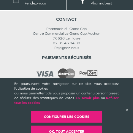
Rendez-vous
Pharmabest
CONTACT
Pharmacie du Grand Cap
Centre Commercial Le Grand Cap Auchan
76620
Le Havre
02 35 46 04 30
Rejoignez-nous
PAIEMENTS SÉCURISÉS
En poursuivant votre navigation sur ce site, vous acceptez
l’utilisation de cookies
INFORMATIONS
qui nous permettent de vous proposer un contenu personnalisé
et
de réaliser des statistiques de visites.
En savoir plus
ou
Refuser
CGU / CGV
tous les cookies
Mentions légales
Plan du site
Cookies et confidentialité
CONFIGURER LES COOKIES
Rappels de produits
©
Valwin
Création
2018-2026
OK, TOUT ACCEPTER