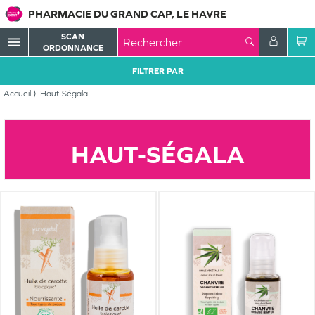
PHARMACIE DU GRAND CAP, LE HAVRE
SCAN
menu
ORDONNANCE
FILTRER PAR
Accueil
Haut-Ségala
HAUT-SÉGALA