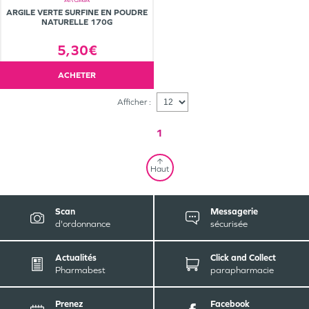
ARGILE VERTE SURFINE EN POUDRE
NATURELLE 170G
5,30€
ACHETER
Afficher :
1
Haut
Scan
Messagerie
d'ordonnance
sécurisée
Actualités
Click and Collect
Pharmabest
parapharmacie
Prenez
Facebook