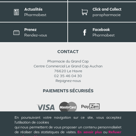
Actualités
Click and Collect
Pharmabest
parapharmacie
Prenez
Facebook
Rendez-vous
Pharmabest
CONTACT
Pharmacie du Grand Cap
Centre Commercial Le Grand Cap Auchan
76620
Le Havre
02 35 46 04 30
Rejoignez-nous
PAIEMENTS SÉCURISÉS
En poursuivant votre navigation sur ce site, vous acceptez
l’utilisation de cookies
INFORMATIONS
qui nous permettent de vous proposer un contenu personnalisé
et
de réaliser des statistiques de visites.
En savoir plus
ou
Refuser
CGU / CGV