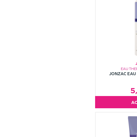
EAU TH
JONZAC EAU
5