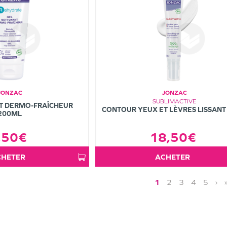
JONZAC
JONZAC
SUBLIMACTIVE
T DERMO-FRAÎCHEUR
CONTOUR YEUX ET LÈVRES LISSANT
200ML
18,50€
,50€
ACHETER
ACHETER
1
2
3
4
5
›