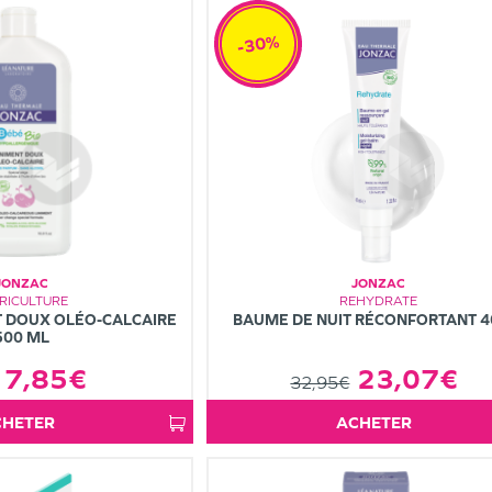
-30%
JONZAC
JONZAC
RICULTURE
REHYDRATE
T DOUX OLÉO-CALCAIRE
BAUME DE NUIT RÉCONFORTANT 
500 ML
7,85€
23,07€
32,95€
ACHETER
ACHETER