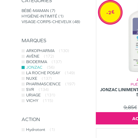
CATÉGORIES
BÉBÉ-MAMAN
7
-2€
HYGIÈNE-INTIMITÉ
1
VISAGE-CORPS-CHEVEUX
48
MARQUES
ARKOPHARMA
(130)
AVÈNE
(172)
BIODERMA
(137)
JONZAC
(56)
LA ROCHE POSAY
(149)
NUXE
(137)
PHARMASCIENCE
(197)
PUÉ
JONZAC LINIMEN
SVR
(134)
URIAGE
(131)
VICHY
(115)
9,85€
ACTION
Hydratant
(1)