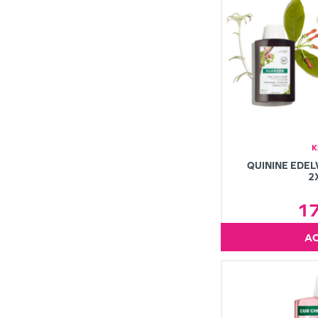
K
QUININE EDE
2
1