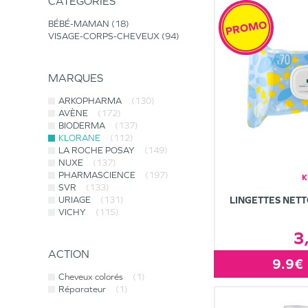
CATÉGORIES
PROMO
BÉBÉ-MAMAN
18
VISAGE-CORPS-CHEVEUX
94
MARQUES
ARKOPHARMA
(130)
AVÈNE
(172)
BIODERMA
(137)
KLORANE
(112)
LA ROCHE POSAY
(149)
NUXE
(137)
PHARMASCIENCE
(197)
K
SVR
(133)
URIAGE
(131)
LINGETTES NET
VICHY
(115)
3
ACTION
9.9€
Cheveux colorés
(1)
Réparateur
(1)