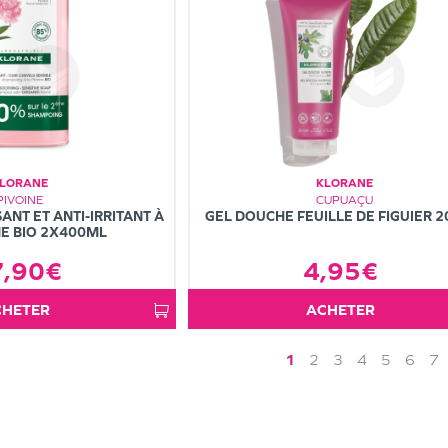
LORANE
KLORANE
PIVOINE
CUPUAÇU
NT ET ANTI-IRRITANT À
GEL DOUCHE FEUILLE DE FIGUIER 
NE BIO 2X400ML
7,90€
4,95€
ACHETER
ACHETER
1
2
3
4
5
6
7