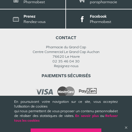
Pharmabest
parapharmacie
Prenez
Facebook
Rendez-vous
Pharmabest
CONTACT
Pharmacie du Grand Cap
Centre Commercial Le Grand Cap Auchan
76620
Le Havre
02 35 46 04 30
Rejoignez-nous
PAIEMENTS SÉCURISÉS
En poursuivant votre navigation sur ce site, vous acceptez
l’utilisation de cookies
INFORMATIONS
qui nous permettent de vous proposer un contenu personnalisé
et
de réaliser des statistiques de visites.
En savoir plus
ou
Refuser
CGU / CGV
tous les cookies
Mentions légales
Plan du site
Cookies et confidentialité