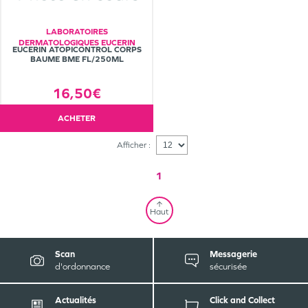
LABORATOIRES
DERMATOLOGIQUES EUCERIN
EUCERIN ATOPICONTROL CORPS
BAUME BME FL/250ML
16,50€
ACHETER
Afficher :
1
Haut
Scan
Messagerie
d'ordonnance
sécurisée
Actualités
Click and Collect