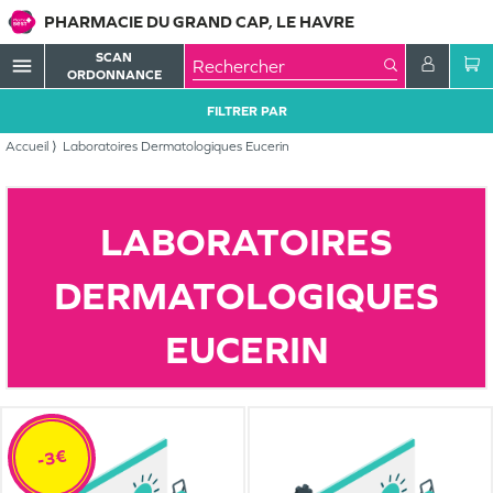
PHARMACIE DU GRAND CAP, LE HAVRE
SCAN
menu
ORDONNANCE
FILTRER PAR
Accueil
Laboratoires Dermatologiques Eucerin
LABORATOIRES
DERMATOLOGIQUES
EUCERIN
-3€