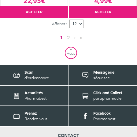
22,95€
4,99€
ACHETER
ACHETER
Afficher :
1
2
›
»
Haut
Scan
Messagerie
d'ordonnance
sécurisée
Actualités
Click and Collect
Pharmabest
parapharmacie
Prenez
Facebook
Rendez-vous
Pharmabest
CONTACT