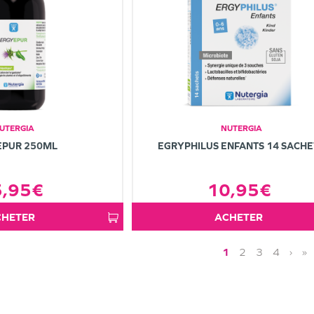
UTERGIA
NUTERGIA
EPUR 250ML
EGRYPHILUS ENFANTS 14 SACHE
5,95€
10,95€
ACHETER
ACHETER
1
2
3
4
›
»