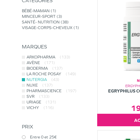
CATÉGORIES
BÉBÉ-MAMAN
1
MINCEUR-SPORT
3
SANTÉ- NUTRITION
38
VISAGE-CORPS-CHEVEUX
1
MARQUES
ARKOPHARMA
(133)
AVÈNE
(171)
BIODERMA
(137)
LA ROCHE POSAY
(149)
NUTERGIA
(43)
N
NUXE
(137)
ERGYPH
PHARMASCIENCE
(197)
EGRYPHILUS C
SVR
(133)
URIAGE
(131)
1
VICHY
(116)
PRIX
Entre 0 et 25€