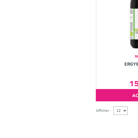
N
ERGY
1
Afficher :