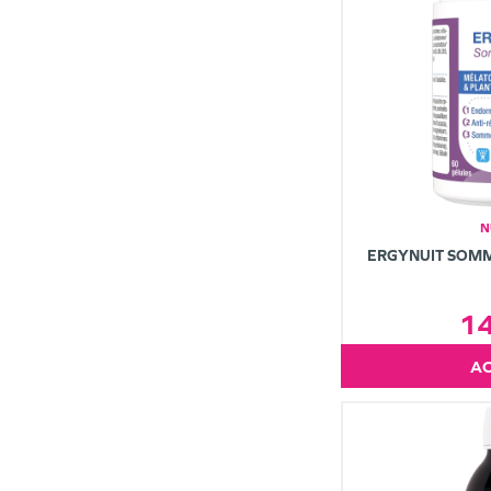
N
ERGYNUIT SOMM
1