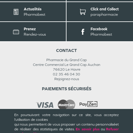
Actualités
Click and Collect
Pharmabest
parapharmacie
Prenez
Facebook
Rendez-vous
Pharmabest
CONTACT
Pharmacie du Grand Cap
Centre Commercial Le Grand Cap Auchan
76620
Le Havre
02 35 46 04 30
Rejoignez-nous
PAIEMENTS SÉCURISÉS
En poursuivant votre navigation sur ce site, vous acceptez
l’utilisation de cookies
INFORMATIONS
qui nous permettent de vous proposer un contenu personnalisé
et
de réaliser des statistiques de visites.
En savoir plus
ou
Refuser
CGU / CGV