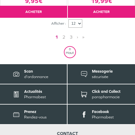
9,95€
19,99€
ACHETER
ACHETER
Afficher :
1
2
3
›
»
Haut
Scan
Messagerie
d'ordonnance
sécurisée
Actualités
Click and Collect
Pharmabest
parapharmacie
Prenez
Facebook
Rendez-vous
Pharmabest
CONTACT