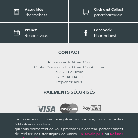
Actualités
Click and Collect
Pharmabest
parapharmacie
Prenez
Facebook
Rendez-vous
Pharmabest
CONTACT
Pharmacie du Grand Cap
Centre Commercial Le Grand Cap Auchan
76620
Le Havre
02 35 46 04 30
Rejoignez-nous
PAIEMENTS SÉCURISÉS
En poursuivant votre navigation sur ce site, vous acceptez
l’utilisation de cookies
INFORMATIONS
qui nous permettent de vous proposer un contenu personnalisé
et
de réaliser des statistiques de visites.
En savoir plus
ou
Refuser
CGU / CGV