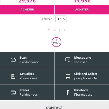
29,97€
19,95€
ACHETER
ACHETER
Afficher :
1
2
›
»
Haut
Scan
Messagerie
d'ordonnance
sécurisée
Actualités
Click and Collect
Pharmabest
parapharmacie
Prenez
Facebook
Rendez-vous
Pharmabest
CONTACT