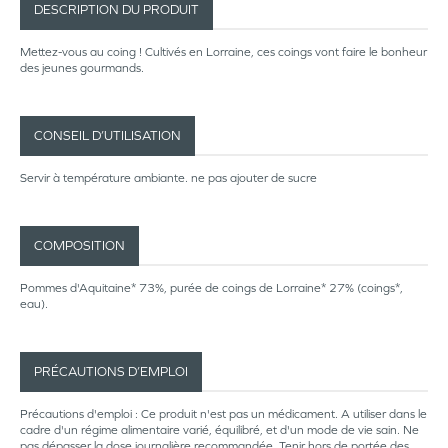
DESCRIPTION DU PRODUIT
Mettez-vous au coing ! Cultivés en Lorraine, ces coings vont faire le bonheur
des jeunes gourmands.
CONSEIL D’UTILISATION
Servir à température ambiante. ne pas ajouter de sucre
COMPOSITION
Pommes d'Aquitaine* 73%, purée de coings de Lorraine* 27% (coings*,
eau).
PRÉCAUTIONS D’EMPLOI
Précautions d'emploi : Ce produit n'est pas un médicament. A utiliser dans le
cadre d'un régime alimentaire varié, équilibré, et d'un mode de vie sain. Ne
pas dépasser la dose journalière recommandée. Tenir hors de portée des