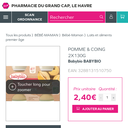
PHARMACIE DU GRAND CAP, LE HAVRE
SCAN
menu
ORDONNANCE
Tous les produits
BÉBÉ-MAMAN
Bébé-Maman
Laits et aliments
premier âge
POMME & COING
2X130G
Babybio
BABYBIO
EAN:
3288131510750
Toucher long pour
Prix unitaire
Quantité :
zoomer
2,40€
-
+
AJOUTER AU PANIER