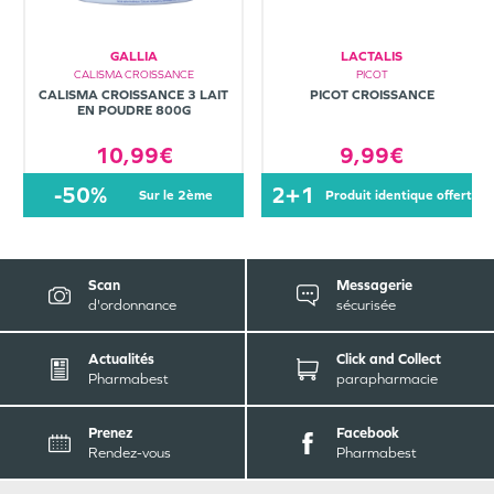
GALLIA
LACTALIS
CALISMA CROISSANCE
PICOT
CALISMA CROISSANCE 3 LAIT
PICOT CROISSANCE
EN POUDRE 800G
10,99€
9,99€
-50%
2+1
sur le 2ème
produit identique offert
Scan
Messagerie
d'ordonnance
sécurisée
Actualités
Click and Collect
Pharmabest
parapharmacie
Prenez
Facebook
Rendez-vous
Pharmabest